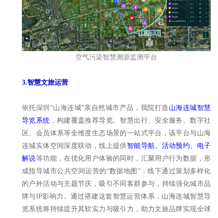
空气污染智慧溯源监测平台
3.智慧文旅运营
依托深圳“山海连城”亲自然城市产品，我院打造
山海连城智慧
导览系统
，构建覆盖推荐导览、智慧出行、安全服务、数字社
区、会员体系等全维度生态场景的一站式平台，该平台与山海
连城实体空间深度联动，线上提供
智能导航、活动预约、电子
解说
等功能，在优化用户体验的同时，汇聚用户行为数据，形
成指导城市公共空间运营的“数据地图”；线下通过策划多样化
的户外活动与主题节庆，吸引不同客群参与，持续强化城市品
牌与IP影响力。通过搭建这套智慧运营体系，山海连城智慧导
览系统将持续提升其软实力与吸引力，助力文旅品牌实现全球