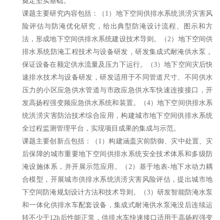
奠定坚实基础。
课题主要研究内容包括：（1）地下空间供排水系统洪涝灾害风
险评估与防淹优化研究，给出典型防淹设计流程、图示和方
法，形成地下空间供排水系统建设技术导则。（2）地下空间供
排水系统防淹工程技术与设备研发，研发集成式耐淹供水泵，
保证设备在额定供水流量及压力下运行。（3）地下空间灾后快
速排水技术与设备研发，研发适用于不同管道尺寸、不同供水
压力的小区应急供水管道与市政应急供水车快速连接接口，开
发高扬程强变频应急供水系统和装置。（4）地下空间供排水系
统洪涝灾害防治技术综合应用，构建城市地下空间供排水系统
全过程监测管理平台，实现项目成果的集成与示范。
课题主要创新点包括：（1）构建涵盖灾前防御、灾中处置、灾
后保障的城市重要地下空间供排水系统安全技术体系和多级防
淹设施体系，并开展示范应用。（2）基于地表-地下水动力耦
合模型，开展城市供排水系统洪涝灾害风险评估，提出城市地
下空间防淹规划设计方法和技术导则。（3）研发智能防淹水泵
和一体化供排水车配套设备，集成式耐淹供水泵淹没后连续运
转不少于12h后性能正常，供排水车快速接口适用于高扬程强变